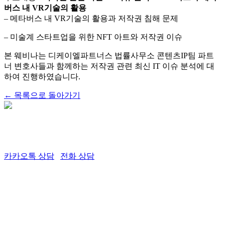
버스 내 VR기술의 활용
– 메타버스 내 VR기술의 활용과 저작권 침해 문제
– 미술계 스타트업을 위한 NFT 아트와 저작권 이슈
본 웨비나는 디케이엘파트너스 법률사무소 콘텐츠IP팀 파트
너 변호사들과 함께하는 저작권 관련 최신 IT 이슈 분석에 대
하여 진행하였습니다​.
← 목록으로 돌아가기
서울시 서초구 반포대로 28길 18-9, 5층 (서초동, 무진빌딩)
02.6952.2615 | consult@dkl.partners
카카오톡 상담
전화 상담
전문블로그
네이버블로그
LinkedIn
YouTube
뉴스레터
대표변호사 권단 | 사업자등록번호 434-04-01888 | 광고책임변호사 권단